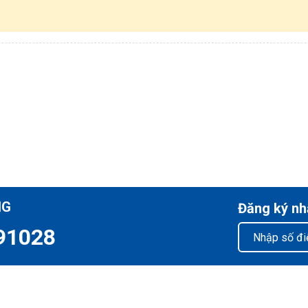
NG
Đăng ký nh
91028