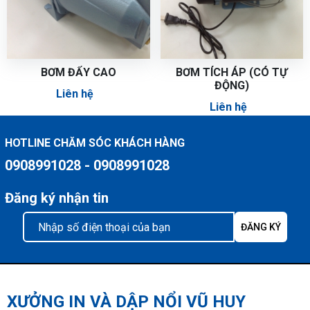
BƠM ĐẨY CAO
BƠM TÍCH ÁP (CÓ TỰ
ĐỘNG)
Liên hệ
Liên hệ
HOTLINE CHĂM SÓC KHÁCH HÀNG
0908991028 - 0908991028
Đăng ký nhận tin
XƯỞNG IN VÀ DẬP NỔI VŨ HUY