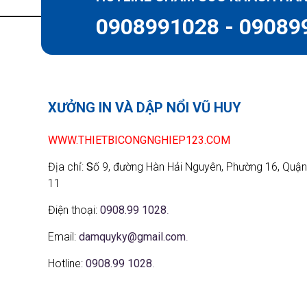
0908991028 - 09089
XƯỞNG IN VÀ DẬP NỔI VŨ HUY
WWW.THIETBICONGNGHIEP123.COM
Địa chỉ:
S
ố 9, đường Hàn Hải Nguyên, Phường 16, Quận
11
Điện thoại:
0908.99 1028
.
Email:
damquyky@gmail.com
.
Hotline:
0908.99 1028
.