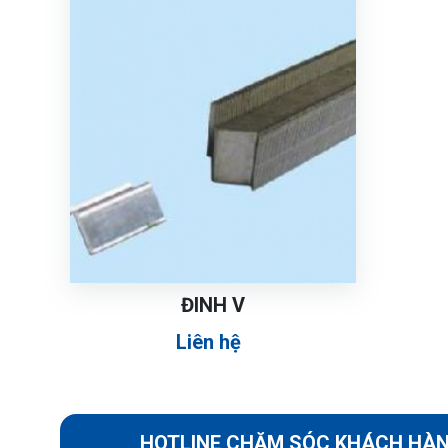
ĐINH V
Liên hệ
HOTLINE CHĂM SÓC KHÁCH HÀ