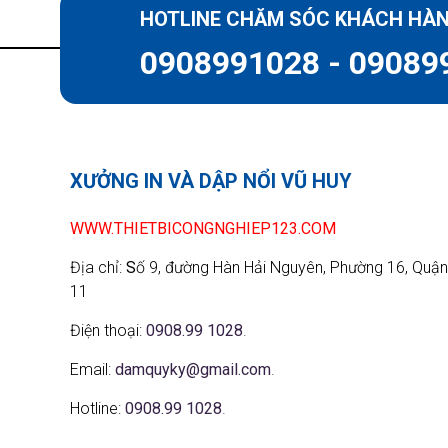
HOTLINE CHĂM SÓC KHÁCH HÀ
0908991028 - 09089
XƯỞNG IN VÀ DẬP NỔI VŨ HUY
WWW.THIETBICONGNGHIEP123.COM
Địa chỉ:
S
ố 9, đường Hàn Hải Nguyên, Phường 16, Quận
11
Điện thoại:
0908.99 1028
.
Email:
damquyky@gmail.com
.
Hotline:
0908.99 1028
.