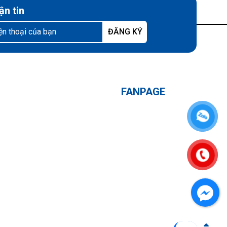
ận tin
FANPAGE