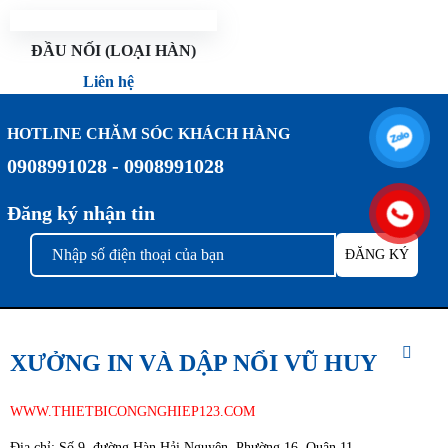
ĐẦU NỐI (LOẠI HÀN)
Liên hệ
HOTLINE CHĂM SÓC KHÁCH HÀNG
0908991028 - 0908991028
Đăng ký nhận tin
XƯỞNG IN VÀ DẬP NỔI VŨ HUY
WWW.THIETBICONGNGHIEP123.COM