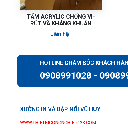
TẤM ACRYLIC CHỐNG VI-
RÚT VÀ KHÁNG KHUẨN
Liên hệ
HOTLINE CHĂM SÓC KHÁCH HÀ
0908991028 - 09089
XƯỞNG IN VÀ DẬP NỔI VŨ HUY
WWW.THIETBICONGNGHIEP123.COM