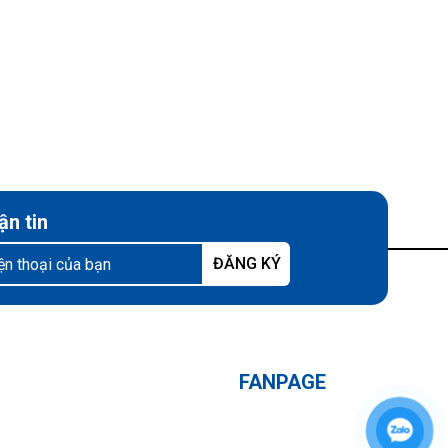
ận tin
FANPAGE