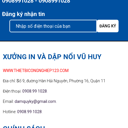
0908991028 - 0908991028
Đăng ký nhận tin
XƯỞNG IN VÀ DẬP NỔI VŨ HUY
WWW.THIETBICONGNGHIEP123.COM
Địa chỉ:
S
ố 9, đường Hàn Hải Nguyên, Phường 16, Quận 11
Điện thoại:
0908.99 1028
.
Email:
damquyky@gmail.com
.
Hotline:
0908.99 1028
.