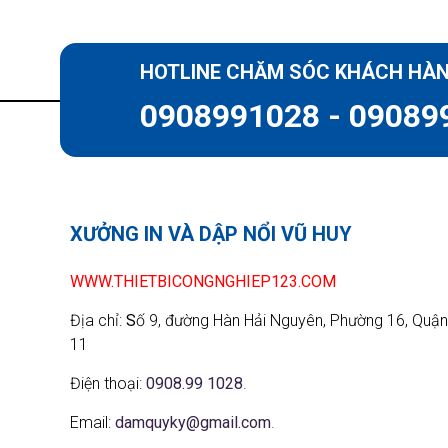
HOTLINE CHĂM SÓC KHÁCH HÀ
0908991028 - 09089
XƯỞNG IN VÀ DẬP NỔI VŨ HUY
WWW.THIETBICONGNGHIEP123.COM
Địa chỉ:
S
ố 9, đường Hàn Hải Nguyên, Phường 16, Quận
11
Điện thoại:
0908.99 1028
.
Email:
damquyky@gmail.com
.