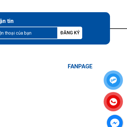
ận tin
FANPAGE